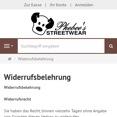
Zur Kasse
Ihr Konto
Anmelden
S
Navigation
Startseite
Widerrufsbelehrung
Widerrufsbelehrung
Widerrufsbelehrung
Widerrufsrecht
Sie haben das Recht, binnen vierzehn Tagen ohne Angabe
von Gründen diesen Vertrag zu widerrufen.